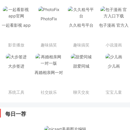
PhotoFix
一起看影视 app
久久租号平台
包子漫画 官方入
官网
口下载
影音播放
趣味搞笑
趣味搞笑
小说漫画
大步签进
甜爱同城
少儿画
再婚相亲网一对
一版
系统工具
社交娱乐
聊天交友
宝宝儿童
每日一荐