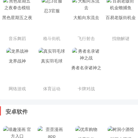
忍3官服
黑色星期五之夜
大船向东流去
百易老版街机金
拳击模组
蟾捕鱼
音乐舞蹈
格斗街机
飞行射击
找物解谜
龙界战神
真实羽毛球
勇者名录诸神之
战
网络游戏
体育运动
卡牌对战
安卓软件