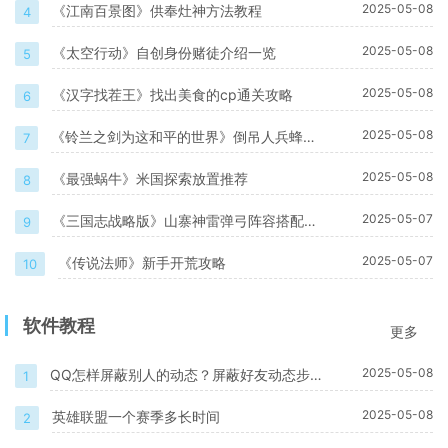
2025-05-08
《江南百景图》供奉灶神方法教程
4
2025-05-08
《太空行动》自创身份赌徒介绍一览
5
2025-05-08
《汉字找茬王》找出美食的cp通关攻略
6
2025-05-08
《铃兰之剑为这和平的世界》倒吊人兵蜂角
7
色介绍一览
2025-05-08
《最强蜗牛》米国探索放置推荐
8
2025-05-07
《三国志战略版》山寨神雷弹弓阵容搭配一
9
览
2025-05-07
《传说法师》新手开荒攻略
10
软件教程
更多
2025-05-08
QQ怎样屏蔽别人的动态？屏蔽好友动态步
1
骤一览
2025-05-08
英雄联盟一个赛季多长时间
2