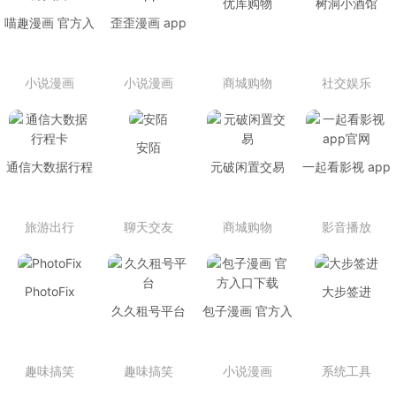
优库购物
树洞小酒馆
喵趣漫画 官方入
歪歪漫画 app
口
小说漫画
小说漫画
商城购物
社交娱乐
安陌
通信大数据行程
元破闲置交易
一起看影视 app
卡
官网
旅游出行
聊天交友
商城购物
影音播放
PhotoFix
大步签进
久久租号平台
包子漫画 官方入
口下载
趣味搞笑
趣味搞笑
小说漫画
系统工具