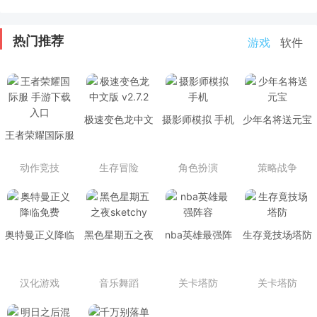
热门推荐
游戏
软件
极速变色龙中文
摄影师模拟 手机
少年名将送元宝
王者荣耀国际服
版 v2.7.2
手游下载入口
动作竞技
生存冒险
角色扮演
策略战争
奥特曼正义降临
黑色星期五之夜
nba英雄最强阵
生存竟技场塔防
免费
sketchy
容
汉化游戏
音乐舞蹈
关卡塔防
关卡塔防