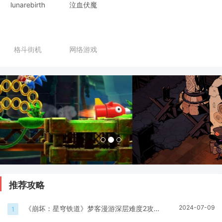
lunarebirth
泣血伏魔
格斗街机
网络游戏
推荐攻略
2024-07-09
《崩坏：星穹铁道》梦客漫游深层难度2攻
1
略