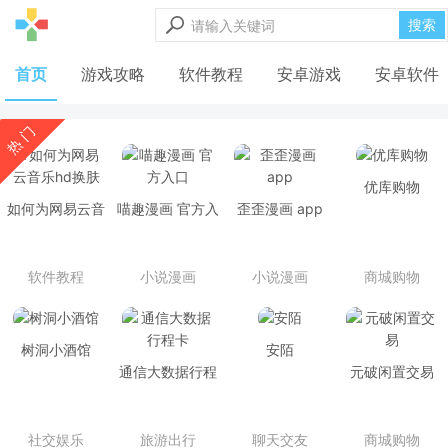
搜索
首页
游戏攻略
软件教程
安卓游戏
安卓软件
热 门
优库购物
如何为网易云音
喵趣漫画 官方入
歪歪漫画 app
乐hd换肤
口
软件教程
小说漫画
小说漫画
商城购物
树洞小酒馆
安陌
通信大数据行程
元破闲置交易
卡
社交娱乐
旅游出行
聊天交友
商城购物