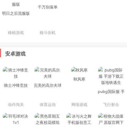
千万别落单
明日之后混服版
移植游戏
格斗街机
安卓游戏
秋风寒
骑士冲锋竞技
完美的高尔夫球
pubg国际服 手
游下载正版地铁
逃生
动作闯关
体育运动
网络游戏
飞行射击