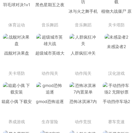
羽毛球对决1v1
黑色星期五之夜
校花模组
冰与火之舞手机
植物大战僵尸 原
版创意工坊
版官网下载
体育运动
音乐舞蹈
音乐舞蹈
关卡塔防
未感染者2
战舰对决果盘
超级城市英雄大
人群疯狂冲关
战
关卡塔防
动作闯关
动作闯关
汉化游戏
箱庭小偶 下载安
gmod恐怖追逐
恐怖冰淇淋7内
手动挡停车场2
装
置菜单
无限钞票
养成游戏
生存冒险
动作竞技
赛车竞速