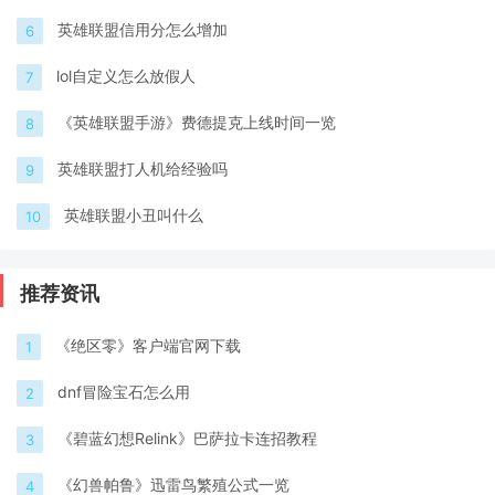
英雄联盟信用分怎么增加
6
lol自定义怎么放假人
7
《英雄联盟手游》费德提克上线时间一览
8
英雄联盟打人机给经验吗
9
英雄联盟小丑叫什么
10
推荐资讯
《绝区零》客户端官网下载
1
dnf冒险宝石怎么用
2
《碧蓝幻想Relink》巴萨拉卡连招教程
3
《幻兽帕鲁》迅雷鸟繁殖公式一览
4