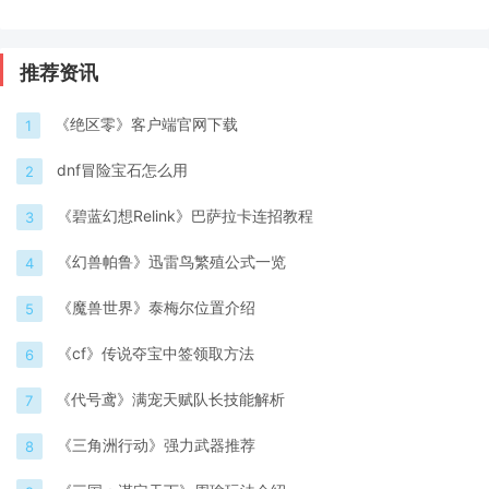
推荐资讯
《绝区零》客户端官网下载
1
dnf冒险宝石怎么用
2
《碧蓝幻想Relink》巴萨拉卡连招教程
3
《幻兽帕鲁》迅雷鸟繁殖公式一览
4
《魔兽世界》泰梅尔位置介绍
5
《cf》传说夺宝中签领取方法
6
《代号鸢》满宠天赋队长技能解析
7
《三角洲行动》强力武器推荐
8