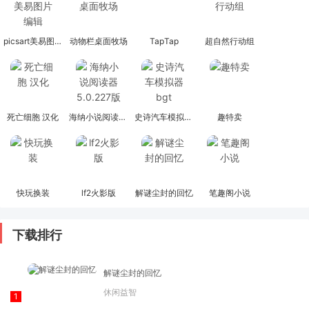
picsart美易图片编辑
动物栏桌面牧场
TapTap
超自然行动组
死亡细胞 汉化
海纳小说阅读器 5.0.227版
史诗汽车模拟器bgt
趣特卖
快玩换装
lf2火影版
解谜尘封的回忆
笔趣阁小说
下载排行
解谜尘封的回忆
休闲益智