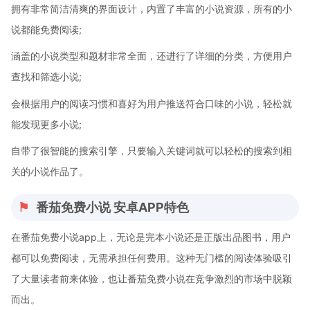
拥有非常简洁清爽的界面设计，内置了丰富的小说资源，所有的小
说都能免费阅读;
涵盖的小说类型和题材非常全面，还进行了详细的分类，方便用户
查找和筛选小说;
会根据用户的阅读习惯和喜好为用户推送符合口味的小说，轻松就
能发现更多小说;
自带了很智能的搜索引擎，只要输入关键词就可以轻松的搜索到相
关的小说作品了。
番茄免费小说 安卓APP特色
在番茄免费小说app上，无论是完本小说还是正版出品图书，用户
都可以免费阅读，无需承担任何费用。这种无门槛的阅读体验吸引
了大量读者前来体验，也让番茄免费小说在竞争激烈的市场中脱颖
而出。