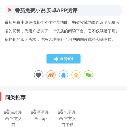
番茄免费小说 安卓APP测评
番茄免费小说凭借其个性化推荐功能、书架收藏功能以及全免费阅
读的优势，为用户提供了一个优质的阅读平台。它不仅满足了用户
多样化的阅读需求，也极大地提升了用户的阅读体验和满意度。
点赞(
0
)
同类推荐