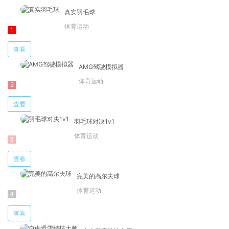
真实羽毛球
体育运动
查看
AMG驾驶模拟器
体育运动
查看
羽毛球对决1v1
体育运动
查看
完美的高尔夫球
体育运动
查看