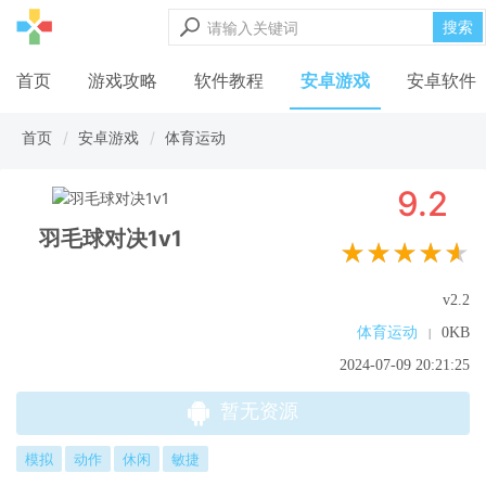
搜索
首页
游戏攻略
软件教程
安卓游戏
安卓软件
首页
安卓游戏
体育运动
9.2
羽毛球对决1v1
★★★★★
v2.2
体育运动
0KB
|
2024-07-09 20:21:25
暂无资源
模拟
动作
休闲
敏捷