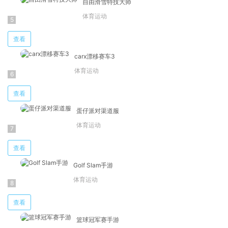
自由滑雪特技大师
体育运动
查看
carx漂移赛车3
体育运动
查看
蛋仔派对渠道服
体育运动
查看
Golf Slam手游
体育运动
查看
篮球冠军赛手游