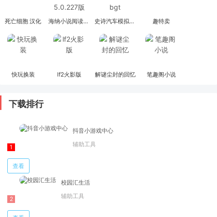
死亡细胞 汉化
海纳小说阅读器 5.0.227版
史诗汽车模拟器bgt
趣特卖
快玩换装
lf2火影版
解谜尘封的回忆
笔趣阁小说
下载排行
抖音小游戏中心
辅助工具
查看
校园汇生活
辅助工具