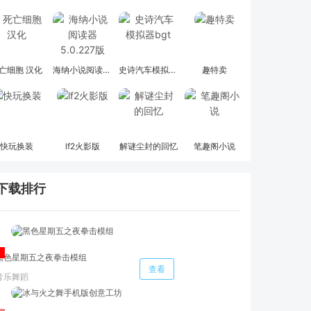
亡细胞 汉化
海纳小说阅读器 5.0.227版
史诗汽车模拟器bgt
趣特卖
快玩换装
lf2火影版
解谜尘封的回忆
笔趣阁小说
下载排行
黑色星期五之夜拳击模组
查看
音乐舞蹈