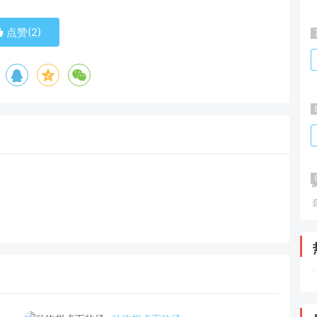
点赞(
2
)