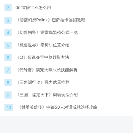
dnf冒险宝石怎么用
2
《碧蓝幻想Relink》巴萨拉卡连招教程
3
《幻兽帕鲁》迅雷鸟繁殖公式一览
4
《魔兽世界》泰梅尔位置介绍
5
《cf》传说夺宝中签领取方法
6
《代号鸢》满宠天赋队长技能解析
7
《三角洲行动》强力武器推荐
8
《三国：谋定天下》周瑜玩法介绍
9
《射雕英雄传》中都50人对话成就选择攻略
10