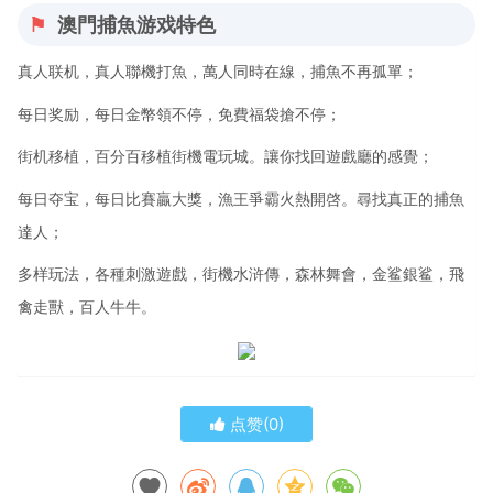
澳門捕魚游戏特色
真人联机，真人聯機打魚，萬人同時在線，捕魚不再孤單；
每日奖励，每日金幣領不停，免費福袋搶不停；
街机移植，百分百移植街機電玩城。讓你找回遊戲廳的感覺；
每日夺宝，每日比賽贏大獎，漁王爭霸火熱開啓。尋找真正的捕魚
達人；
多样玩法，各種刺激遊戲，街機水浒傳，森林舞會，金鲨銀鲨，飛
禽走獸，百人牛牛。
点赞(
0
)