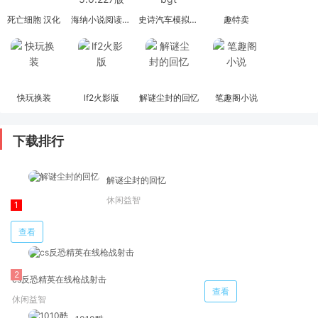
死亡细胞 汉化
海纳小说阅读器 5.0.227版
史诗汽车模拟器bgt
趣特卖
快玩换装
lf2火影版
解谜尘封的回忆
笔趣阁小说
下载排行
解谜尘封的回忆
休闲益智
查看
cs反恐精英在线枪战射击
查看
休闲益智