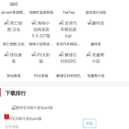
picsart美易图片编辑
动物栏桌面牧场
TapTap
超自然行动组
死亡细胞 汉化
海纳小说阅读器 5.0.227版
史诗汽车模拟器bgt
趣特卖
快玩换装
lf2火影版
解谜尘封的回忆
笔趣阁小说
下载排行
数码宝贝格斗进化ps2版
查看
生存冒险