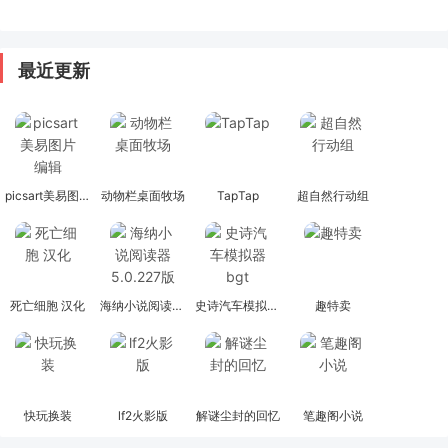
最近更新
picsart美易图片编辑
动物栏桌面牧场
TapTap
超自然行动组
死亡细胞 汉化
海纳小说阅读器 5.0.227版
史诗汽车模拟器bgt
趣特卖
快玩换装
lf2火影版
解谜尘封的回忆
笔趣阁小说