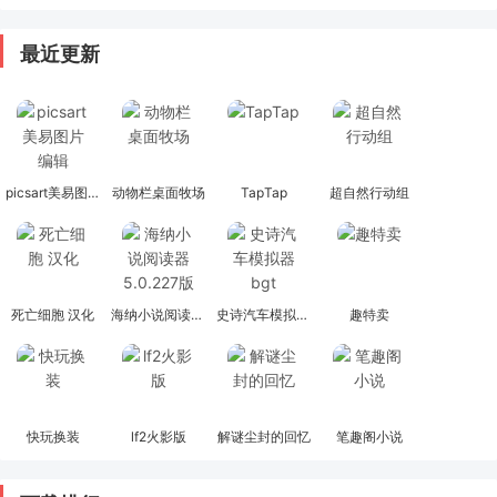
最近更新
picsart美易图片编辑
动物栏桌面牧场
TapTap
超自然行动组
死亡细胞 汉化
海纳小说阅读器 5.0.227版
史诗汽车模拟器bgt
趣特卖
快玩换装
lf2火影版
解谜尘封的回忆
笔趣阁小说