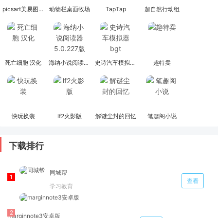
picsart美易图片编辑
动物栏桌面牧场
TapTap
超自然行动组
死亡细胞 汉化
海纳小说阅读器 5.0.227版
史诗汽车模拟器bgt
趣特卖
快玩换装
lf2火影版
解谜尘封的回忆
笔趣阁小说
下载排行
同城帮
查看
学习教育
marginnote3安卓版