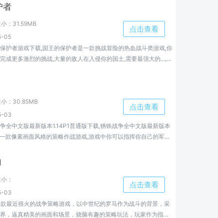
是，快来下载体验吧！
护者
大小：
31.59MB
点击查看
-05
保护者游戏下载,国王的保护者是一款挑战冒险的热血战斗类游戏,你
完成更多激烈的挑战,大量的敌人在入侵你的国土,需要最强大的...,国
载地址...
大小：
30.85MB
点击查看
-03
争全中文版最新版本1.14P1普通版下载,锈铁战争全中文版最新版本
通版是一款像素画面风格的策略作战游戏,游戏中你可以指挥你自己的军队
..,锈铁战争全中文版最新版本1.14P1普通版免费下载地址...
l
大小：
点击查看
-03
all是一款最近很火的战争策略游戏，以中世纪的罗马作为战斗的背景，采
界，逼真精美的画面和场景，烧脑有趣的策略玩法，玩家作为指挥