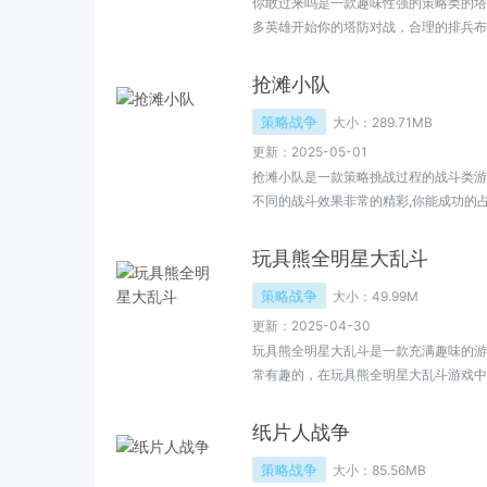
你敢过来吗是一款趣味性强的策略类的塔
多英雄开始你的塔防对战，合理的排兵布
你需要去了解 才能更好地搭配并取得成
味性。
抢滩小队
策略战争
大小：
289.71MB
更新：2025-05-01
抢滩小队是一款策略挑战过程的战斗类游
不同的战斗效果非常的精彩,你能成功的
整个对战更加的畅快又尽兴,击败更多的敌人
玩具熊全明星大乱斗
策略战争
大小：
49.99M
更新：2025-04-30
玩具熊全明星大乱斗是一款充满趣味的游
常有趣的，在玩具熊全明星大乱斗游戏中
中开启属于自己的冒险，感兴趣的玩家可
纸片人战争
策略战争
大小：
85.56MB