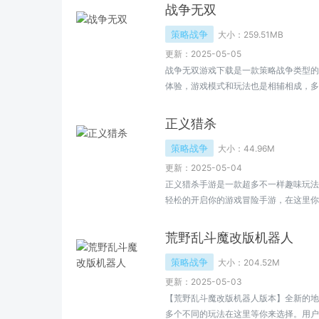
战争无双
策略战争
大小：
259.51MB
更新：2025-05-05
战争无双游戏下载是一款策略战争类型的
体验，游戏模式和玩法也是相辅相成，多
人，拥有完整的防御塔，减少消耗，是这
正义猎杀
策略战争
大小：
44.96M
更新：2025-05-04
正义猎杀手游是一款超多不一样趣味玩法
轻松的开启你的游戏冒险手游，在这里你
你更加强大，在这里还有超级多的力量资
吧。
荒野乱斗魔改版机器人
策略战争
大小：
204.52M
更新：2025-05-03
【荒野乱斗魔改版机器人版本】全新的地
多个不同的玩法在这里等你来选择。用户