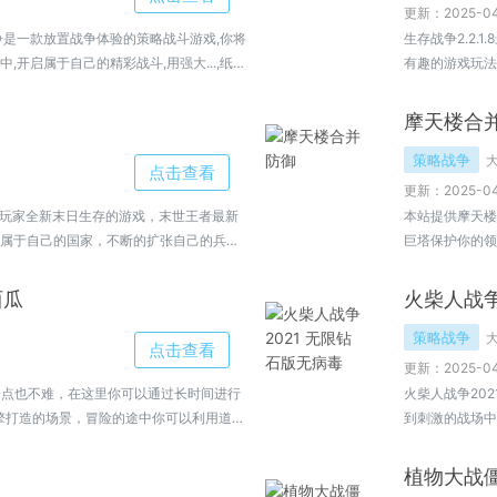
更新：2025-04
争是一款放置战争体验的策略战斗游戏,你将
生存战争2.2
开启属于自己的精彩战斗,用强大...,纸片
有趣的游戏玩法
由地收集物资来
犹豫啦，快去下
摩天楼合
策略战争
点击查看
更新：2025-04
带给玩家全新末日生存的游戏，末世王者最新
本站提供摩天楼
属于自己的国家，不断的扩张自己的兵力
巨塔保护你的领
受全新的激情，末世王者最新版全新的攻
摩天楼合并防御免
西瓜
火柴人战争
策略战争
点击查看
更新：2025-04
作一点也不难，在这里你可以通过长时间进行
火柴人战争20
擎打造的场景，冒险的途中你可以利用道具
到刺激的战场中
伙伴一定要来这里试试哦。
更得要训练那些
战！
植物大战