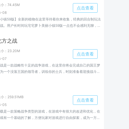
大小：
74.45M
点击查看
-08
小镇59版】全新的植物在这里等待着你来收集，经典的回合制玩法
战。用户长时间玩宅宅萝卜美丽小镇59版一点也不会感到无聊，多
式在这里等待着你来选择并且进行挑战。
北方之战
大小：
23.20M
点击查看
-07
战是一款战略性十足的战争游戏，在这里你将会完成自己的国王梦
为一个没落王国的领导者，训练你的士兵，时刻准备着迎接战斗，
建立属于你自己的强大帝国。
大小：
259.51MB
点击查看
-05
载是一款策略战争类型的游戏，在游戏中有很大的改进和优化，在
戏有一个基础的了解，方便玩家对游戏进行自由探索，成为一方霸
，玩家要做的是在游戏中多接触任务和角色，了解游戏结构，才能