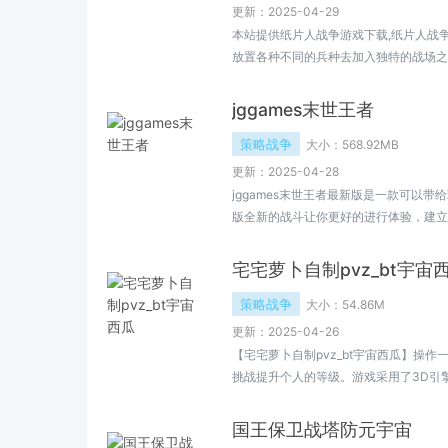
更新：2025-04-29
本站提供纸片人战争游戏下载,纸片人战
放置各种不同的兵种去加入独特的战场之中,
人战争免费下载地址...
jggames末世王者
策略战争
大小：
568.92MB
更新：2025-04-28
jggames末世王者最新版是一款可以
版全新的战斗让你更好的进行体验，建立
享受战斗带来的精彩，不断的进行发展享
城略地玩法让你更好尝试。
宅宅萝卜自制pvz_bt宇宙
策略战争
大小：
54.86M
更新：2025-04-26
【宅宅萝卜自制pvz_bt宇宙西瓜】操
挑战提升个人的等级。游戏采用了3D引
帮助自己更快速地完成挑战，感兴趣的小
国王保卫战塔防元宇宙