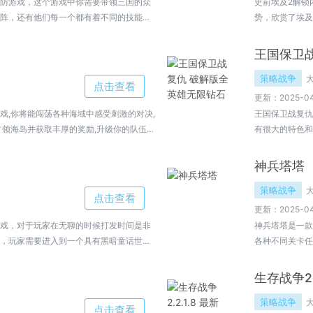
防游戏，这个游戏中你需要带领三国的众
史前埃及2解锁
阵，还有他们每一个都有着不同的技能，
势，欣赏了埃及
功，更多不一样的好玩，带给你多样的的趣
情，模拟古代世
王国保卫
策略战争
点击查看
更新：2025-04
戏,你将能闯荡各种海域中感受刺激的对决,
王国保卫战复仇
占领海岛并获取丰厚的奖励,升级你的队伍让
有很大的特色和
开...
法，王国保卫战
神兵塔塔
策略战争
点击查看
更新：2025-04
戏，对于玩家在无聊的时候打发时间是非
神兵塔塔是一款
，玩家需要进入到一个具有黑暗童话世界
各种不同关卡任
以来试试玩具熊全明星大乱斗哦。
慢的去熟悉了解
生存战争2.2
策略战争
点击查看