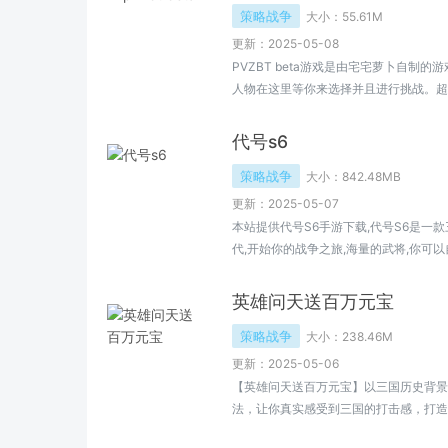
策略战争
大小：
55.61M
更新：2025-05-08
PVZBT beta游戏是由宅宅萝卜自制
人物在这里等你来选择并且进行挑战。超高的
着你来玩耍，觉得PVZBT beta不错的
代号s6
策略战争
大小：
842.48MB
更新：2025-05-07
本站提供代号S6手游下载,代号S6是一
代,开始你的战争之旅,海量的武将,你可以自
下载地址...
英雄问天送百万元宝
策略战争
大小：
238.46M
更新：2025-05-06
【英雄问天送百万元宝】以三国历史背景
法，让你真实感受到三国的打击感，打造
技卡牌玩法。