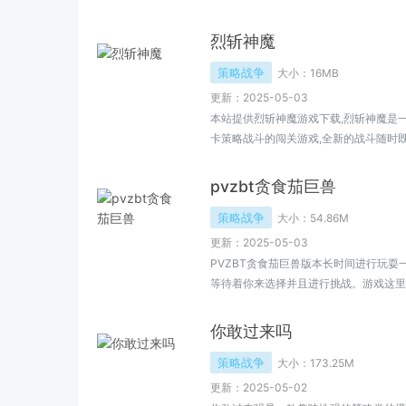
也不会让你感到无聊，通过玩这款游戏就
烈斩神魔
策略战争
大小：
16MB
更新：2025-05-03
本站提供烈斩神魔游戏下载,烈斩神魔是
卡策略战斗的闯关游戏,全新的战斗随时既可
神魔免费下载地址...
pvzbt贪食茄巨兽
策略战争
大小：
54.86M
更新：2025-05-03
PVZBT贪食茄巨兽版本长时间进行玩耍
等待着你来选择并且进行挑战。游戏这里
里面就有机会获得大量的奖励，用户长时
感到无聊哦。
你敢过来吗
策略战争
大小：
173.25M
更新：2025-05-02