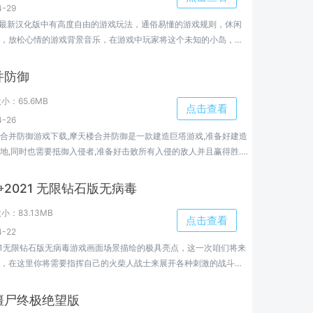
-29
.1.8最新汉化版中有高度自由的游戏玩法，通俗易懂的游戏规则，休闲
，放松心情的游戏背景音乐，在游戏中玩家将这个未知的小岛，自
建造你的房屋，用它们的肉填满你的肚子，喜欢的朋友，千万不要
载软件体验吧。
并防御
大小：
65.6MB
点击查看
-26
合并防御游戏下载,摩天楼合并防御是一款建造巨塔游戏,准备好建造
地,同时也需要抵御入侵者,准备好击败所有入侵的敌人并且赢得胜...,
费下载地址...
2021 无限钻石版无病毒
大小：
83.13MB
点击查看
-22
21无限钻石版无病毒游戏画面场景描绘的极具亮点，这一次咱们将来
，在这里你将需要指挥自己的火柴人战士来展开各种刺激的战斗，
战士来增强体魄，游戏中的战争是很刺激的，喜欢的用户请下载挑
僵尸终极绝望版