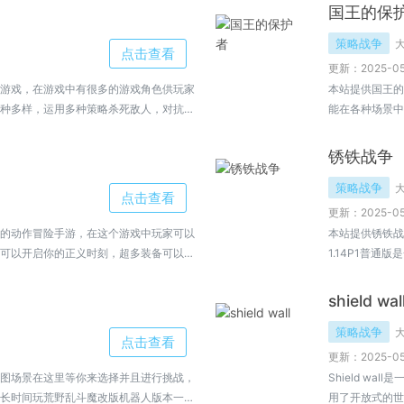
获得最后的胜利
国王的保
策略战争
点击查看
更新：2025-05
游戏，在游戏中有很多的游戏角色供玩家
本站提供国王的
种多样，运用多种策略杀死敌人，对抗敌
能在各种场景中
款游戏最核心的内容，快来下载体验吧！
王的保护者免费下
锈铁战争
策略战争
点击查看
更新：2025-05
的动作冒险手游，在这个游戏中玩家可以
本站提供锈铁战
可以开启你的正义时刻，超多装备可以使
1.14P1普
源可以获取，快来一起试试这款趣味手游
来进行精彩的作.
shield wal
策略战争
点击查看
更新：2025-05
图场景在这里等你来选择并且进行挑战，
Shield w
长时间玩荒野乱斗魔改版机器人版本一点
用了开放式的世