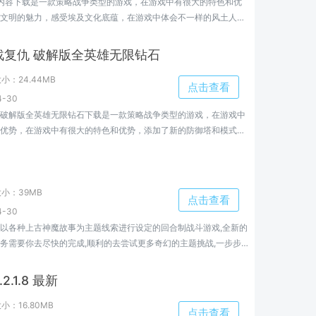
内容下载是一款策略战争类型的游戏，在游戏中有很大的特色和优
文明的魅力，感受埃及文化底蕴，在游戏中体会不一样的风土人
界，史前埃及2解锁内容值得下载！
战复仇 破解版全英雄无限钻石
大小：
24.44MB
点击查看
-30
破解版全英雄无限钻石下载是一款策略战争类型的游戏，在游戏中
优势，在游戏中有很大的特色和优势，添加了新的防御塔和模式玩
复仇破解版全英雄无限钻石值得下载！
大小：
39MB
点击查看
-30
以各种上古神魔故事为主题线索进行设定的回合制战斗游戏,全新的
务需要你去尽快的完成,顺利的去尝试更多奇幻的主题挑战,一步步慢
更多的养成内容,不断的参与战斗...
.1.8 最新
大小：
16.80MB
点击查看