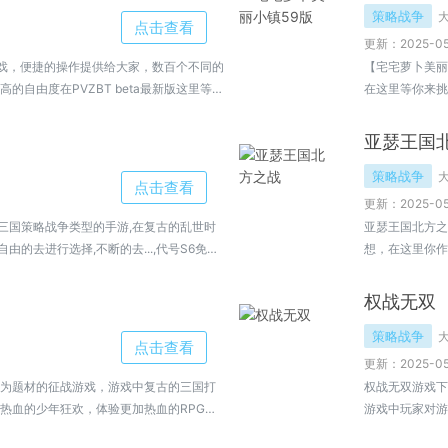
策略战争
点击查看
更新：2025-05
的游戏，便捷的操作提供给大家，数百个不同的
【宅宅萝卜美丽
自由度在PVZBT beta最新版这里等待
在这里等你来挑
用户还在等待什么。
个不同的游戏模
亚瑟王国
策略战争
点击查看
更新：2025-05
款三国策略战争类型的手游,在复古的乱世时
亚瑟王国北方之
由的去进行选择,不断的去...,代号S6免费
想，在这里你作
运用你的策略，
权战无双
策略战争
点击查看
更新：2025-05
为题材的征战游戏，游戏中复古的三国打
权战无双游戏下
热血的少年狂欢，体验更加热血的RPG炫
游戏中玩家对游
主还需一些时日