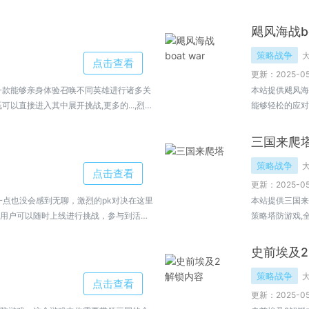
可以结识到更多的好友。
官以第三人称的
飓风海战bo
策略战争
点击查看
更新：2025-05
一款能够亲身体验召唤不同英雄进行诸多关
本站提供飓风海战(
以直接进入其中展开挑战,更多的...,烈斩
能够轻松的应对
风海战(Boat W
三国来爬
策略战争
点击查看
更新：2025-05
一点也没会感到无聊，激烈的pk对决在这里
本站提供三国来
用户可以随时上线进行挑战，参与到活动
策略塔防游戏,
间玩PVZBT贪食茄巨兽版本完全不会让你
国来爬塔免费下载
史前埃及2
策略战争
点击查看
更新：2025-05